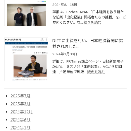
聞・
2024年6月18日
日
詳細は、Forbes JAPAN「日本経済を救う新た
刊
な起業「出向起業」開拓者たちの挑戦」を、ご
工
:
参照ください。な…
続きを読む
業
当
新
フ
聞
ァ
で、
DIFF.に出資を行い、日本経済新聞に掲
ン
そ
載されました。
ド
の
と、
2024年1月30日
概
出
要
詳細は、PR Times該当ページ・日経新聞電子
資
が
版URL「ミズノ発「出向起業｣、VCから初調
先
:
掲
達 片足単位で靴販…
続きを読む
の
DIFF.
載
MOONRAKERS
に
さ
TECHNOLOGIES
出
れ
が、
資
ま
Forbes
2025年7月
を
JAPAN
し
行
に
た。
2025年3月
い、
掲
2024年12月
日
載
本
さ
2024年6月
経
れ
2024年1月
済
ま