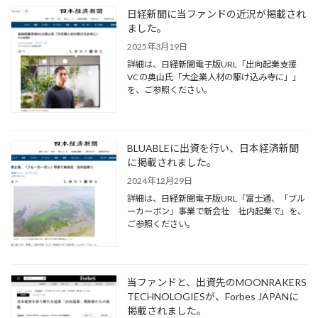
助
日経新聞に当ファンドの近況が掲載され
金
ました。
事
務
2025年3月19日
局
詳細は、日経新聞電子版URL「出向起業支援
が
VCの奥山氏「大企業人材の駆け込み寺に」」
出
を、ご参照ください。
向
起
業
「認
定・
BLUABLEに出資を行い、日本経済新聞
助
に掲載されました。
成
2024年12月29日
金」
の
詳細は、日経新聞電子版URL「富士通、「ブル
公
ーカーボン」事業で新会社 社内起業で」を、
募
ご参照ください。
を
開
始
し、
当ファンドと、出資先のMOONRAKERS
日
TECHNOLOGIESが、Forbes JAPANに
経
掲載されました。
新