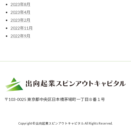
新
し
2023年8月
聞
た。
2023年4月
に
掲
2023年2月
載
2022年11月
さ
れ
2022年9月
ま
し
た。
〒103-0025 東京都中央区日本橋茅場町一丁目８番１号
Copyright © 出向起業スピンアウトキャピタル All Rights Reserved.