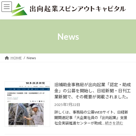
コ
ナ
ン
ビ
テ
ゲ
ン
ー
ツ
シ
へ
ョ
News
ス
ン
キ
に
ッ
移
プ
動
HOME
News
旧補助金事務局が出向起業「認定・助成
金」の公募を開始し、日経新聞・日刊工
業新聞で、その概要が掲載されました。
2025年7月22日
詳しくは、事務局の公募WEBサイト、日経新
聞関連記事「大企業社員の『出向起業』支援
:
社会実装推進センターが助成…
続きを読む
旧
補