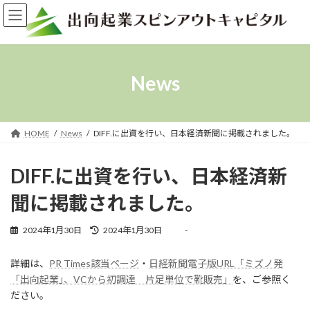
コ
ナ
ン
ビ
テ
ゲ
ン
ー
ツ
シ
へ
ョ
News
ス
ン
キ
に
ッ
移
プ
動
HOME
News
DIFF.に出資を行い、日本経済新聞に掲載されました。
DIFF.に出資を行い、日本経済新
聞に掲載されました。
最
2024年1月30日
2024年1月30日
-
終
更
詳細は、
PR Times該当ページ
・
日経新聞電子版URL「ミズノ発
新
日
「出向起業｣、VCから初調達 片足単位で靴販売」
を、ご参照く
時
ださい。
: