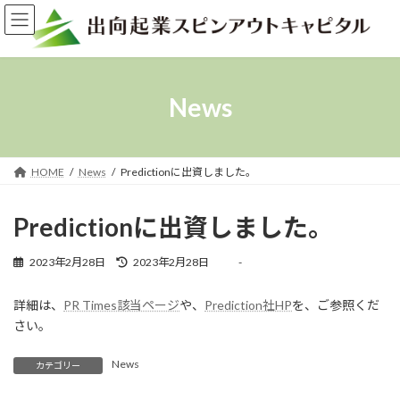
コ
ナ
ン
ビ
テ
ゲ
ン
ー
ツ
シ
へ
ョ
News
ス
ン
キ
に
ッ
移
プ
動
HOME
News
Predictionに出資しました。
Predictionに出資しました。
最
2023年2月28日
2023年2月28日
-
終
更
詳細は、
PR Times該当ページ
や、
Prediction社HP
を、ご参照くだ
新
日
さい。
時
:
News
カテゴリー
南海電鉄社の「出向起業を希望する方を社外から募集して中途採用する」想定の公募型新規事業プログラムの開始を受け、南海電鉄社のプログラム説明イベント（2022年11月16日）に登壇します。